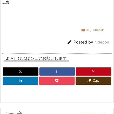
広告
o
r
k
/

AI
,
ChatGPT
C
o

Posted by
hidepon
d
e
x
よろしければシェアお願いします
3.
混
乱
Copy
し
や
す
い
ポ

Next