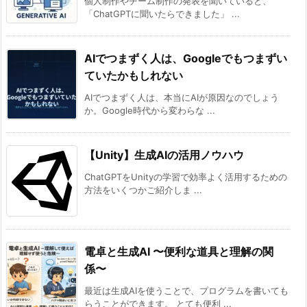
個人制作やチーム制作の発表を聞いていると、
て
「ChatGPTに聞いたらできました」 ...
大
切
AIでつまずく人は、Googleでもつまずい
な
ていたかもしれない
こ
AIでつまずく人は、本当にAIが原因なのでしょう
と
か。Google時代から変わらな ...
5.
今
【Unity】生成AIの活用ノウハウ
日
か
ChatGPTをUnityの学習で効率よく活用するための
ら
方法をいくつかご紹介しま ...
で
き
る
電卓と生成AI 〜便利な道具と理解の関
ア
係〜
ク
最近は生成AIを使うことで、プログラムを書いても
シ
らうことができます。 とても便利 ...