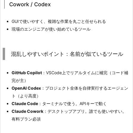
2.
Cowork / Codex
2.
本
GUIで使いやすく、複雑な作業を丸ごと任せられる
格
現場のエンジニアが使い始めているツール
的
に
使
混乱しやすいポイント：名前が似ているツール
い
た
い
GitHub Copilot
：VSCode上でリアルタイムに補完（コード補
（少
完が主）
額
OpenAI Codex
：プロジェクト全体を自律実行するエージェン
で
ト（より高度）
も
Claude Code
：ターミナルで使う。APIキーで動く
O
Claude Cowork
：デスクトップアプリ。誰でも使いやすい。
K）
有料プラン必須
→
C