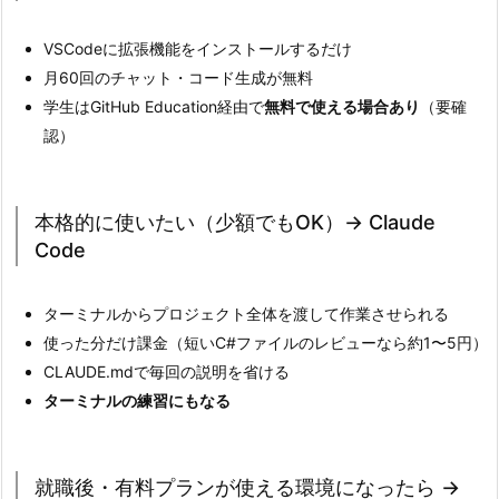
る
（無
VSCodeに拡張機能をインストールするだけ
料）
月60回のチャット・コード生成が無料
→
学生はGitHub Education経由で
無料で使える場合あり
（要確
G
認）
i
t
H
本格的に使いたい（少額でもOK）→ Claude
u
Code
b
C
ターミナルからプロジェクト全体を渡して作業させられる
o
使った分だけ課金（短いC#ファイルのレビューなら約1〜5円）
p
CLAUDE.mdで毎回の説明を省ける
i
ターミナルの練習にもなる
l
o
t
就職後・有料プランが使える環境になったら →