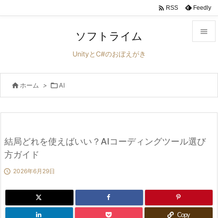

Feedly
RSS

ソフトライム

UnityとC#のおぼえがき
メニュ


ホーム
>

AI
サイド

前へ

次へ
結局どれを使えばいい？AIコーディングツール選び

方ガイド
検索

2026年6月29日
Copy