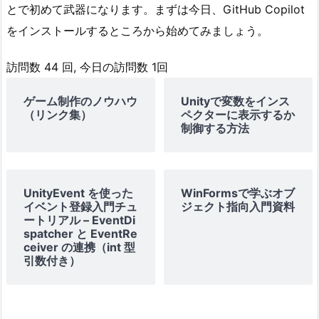
とで初めて武器になります。まずは今日、GitHub Copilot
ラ
をインストールするところから始めてみましょう。
ン
が
訪問数 44 回, 今日の訪問数 1回
使
え
ゲーム制作のノウハウ
Unityで変数をインス
る
（リンク集）
ペクターに表示するか
環
制御する方法
境
に
な
UnityEvent を使った
WinFormsで学ぶオブ
っ
イベント登録入門チュ
ジェクト指向入門資料
た
ートリアル – EventDi
spatcher と EventRe
ら
ceiver の連携（int 型
→
引数付き）
C
o
w