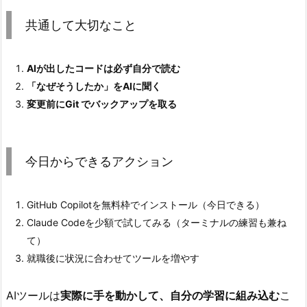
l
共通して大切なこと
a
u
AIが出したコードは必ず自分で読む
d
「なぜそうしたか」をAIに聞く
e
変更前にGit でバックアップを取る
C
o
d
e
今日からできるアクション
2.
3.
GitHub Copilotを無料枠でインストール（今日できる）
就
Claude Codeを少額で試してみる（ターミナルの練習も兼ね
職
て）
後・
就職後に状況に合わせてツールを増やす
有
料
AIツールは
実際に手を動かして、自分の学習に組み込む
こ
プ