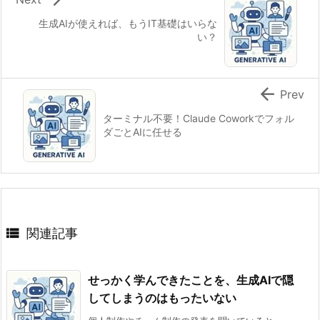
イ
生成AIが使えれば、もうIT基礎はいらな
ン
い？
ト：
名
前

Prev
が
ターミナル不要！Claude Coworkでフォル
似
ダごとAIに任せる
て
い
る
ツ
ー

関連記事
ル
4.
共
せっかく学んできたことを、生成AIで隠
通
してしまうのはもったいない
し