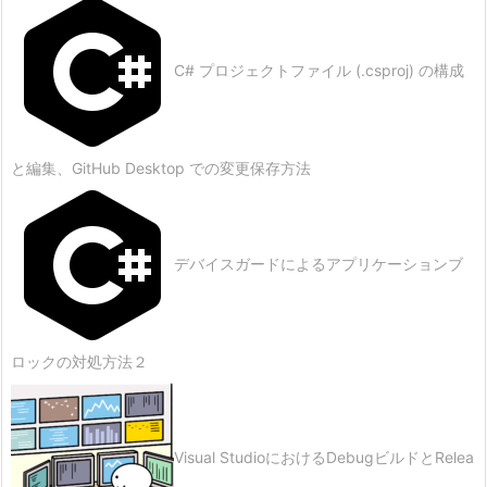
C# プロジェクトファイル (.csproj) の構成
と編集、GitHub Desktop での変更保存方法
デバイスガードによるアプリケーションブ
ロックの対処方法２
Visual StudioにおけるDebugビルドとRelea