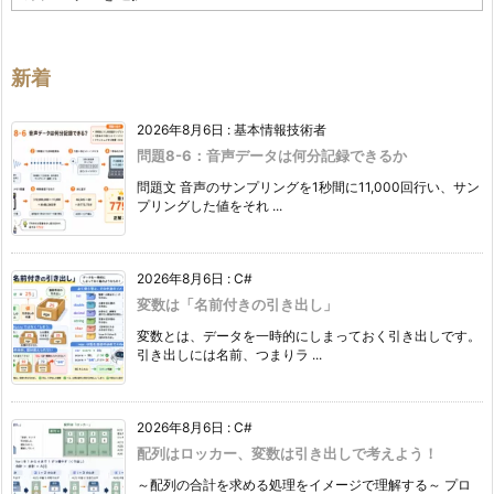
テ
ゴ
リ
ー
新着
2026年8月6日
:
基本情報技術者
問題8-6：音声データは何分記録できるか
問題文 音声のサンプリングを1秒間に11,000回行い、サン
プリングした値をそれ ...
2026年8月6日
:
C#
変数は「名前付きの引き出し」
変数とは、データを一時的にしまっておく引き出しです。
引き出しには名前、つまりラ ...
2026年8月6日
:
C#
配列はロッカー、変数は引き出しで考えよう！
～配列の合計を求める処理をイメージで理解する～ プロ