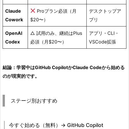
2.
ス
Claude
Proプラン必須（月
デスクトップア
テ
Cowork
$20〜）
プリ
ー
OpenAI
ジ
△ 試用のみ、継続はPlus
アプリ・CLI・
別
Codex
必須（月$20〜）
VSCode拡張
お
す
す
結論：学習中はGitHub CopilotかClaude Codeから始める
め
のが現実的です。
2.
1.
今
ステージ別おすすめ
す
ぐ
始
め
今すぐ始める（無料）→ GitHub Copilot