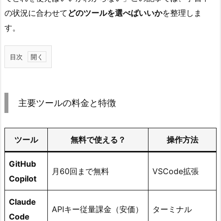
の状況に合わせて
どのツールを選べばいいか
を整理しま
す。
目次
1.
主
要
主要ツールの料金と特徴
ツ
ー
ル
ツール
無料で使える？
操作方法
の
料
GitHub
月60回まで無料
VSCode拡張
金
Copilot
と
特
Claude
APIキー従量課金（安価）
ターミナル
徴
Code