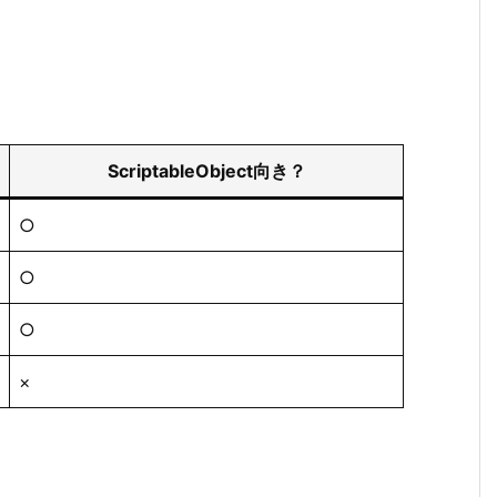
ScriptableObject向き？
○
○
○
×