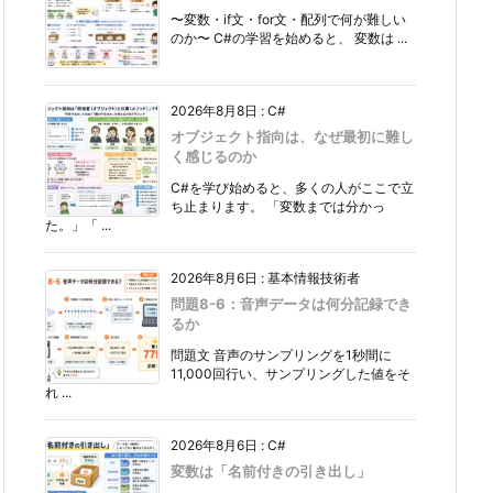
〜変数・if文・for文・配列で何が難しい
のか〜 C#の学習を始めると、 変数は ...
2026年8月8日
:
C#
オブジェクト指向は、なぜ最初に難し
く感じるのか
C#を学び始めると、多くの人がここで立
ち止まります。 「変数までは分かっ
た。」「 ...
2026年8月6日
:
基本情報技術者
問題8-6：音声データは何分記録でき
るか
問題文 音声のサンプリングを1秒間に
11,000回行い、サンプリングした値をそ
れ ...
2026年8月6日
:
C#
変数は「名前付きの引き出し」