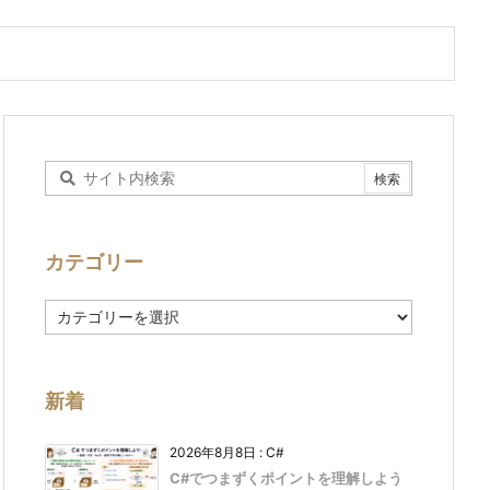
カテゴリー
カ
テ
ゴ
リ
ー
新着
2026年8月8日
:
C#
C#でつまずくポイントを理解しよう