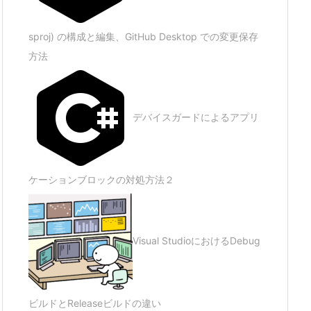
sproj) の構成と編集、GitHub Desktop での変更保存
方法
デバイスガードによるアプリ
ケーションブロックの対処方法２
Visual StudioにおけるDebug
ビルドとReleaseビルドの違い