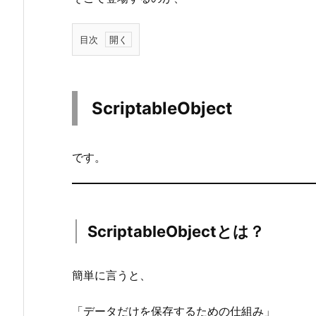
目次
1.
S
c
ScriptableObject
r
i
p
です。
t
a
b
l
ScriptableObjectとは？
e
O
簡単に言うと、
b
j
「データだけを保存するための仕組み」
e