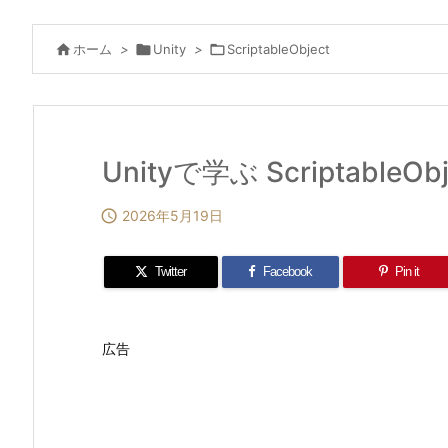

ホーム
>

Unity
>

ScriptableObject
Unityで学ぶ ScriptableO

2026年5月19日
Twitter
Facebook
Pin it
広告