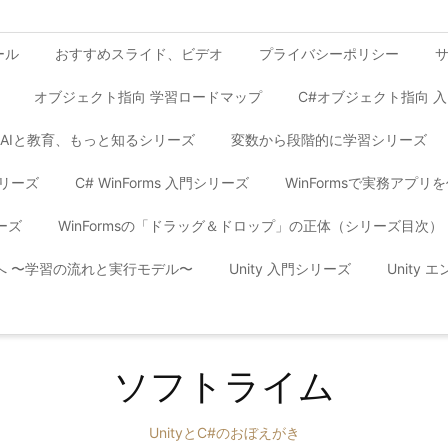
ール
おすすめスライド、ビデオ
プライバシーポリシー
オブジェクト指向 学習ロードマップ
C#オブジェクト指向 
AIと教育、もっと知るシリーズ
変数から段階的に学習シリーズ
シリーズ
C# WinForms 入門シリーズ
WinFormsで実務アプ
ーズ
WinFormsの「ドラッグ＆ドロップ」の正体（シリーズ目次）
yへ 〜学習の流れと実行モデル〜
Unity 入門シリーズ
Unity
ソフトライム
UnityとC#のおぼえがき