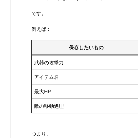
c
です。
t
1.
例えば：
1.
S
保存したいもの
c
r
武器の攻撃力
i
p
アイテム名
t
a
最大HP
b
l
敵の移動処理
e
O
b
つまり、
j