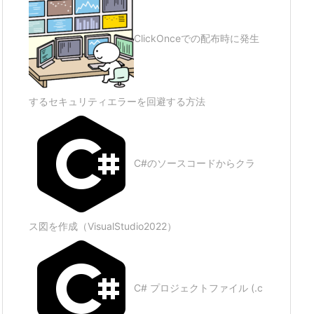
ClickOnceでの配布時に発生
するセキュリティエラーを回避する方法
C#のソースコードからクラ
ス図を作成（VisualStudio2022）
C# プロジェクトファイル (.c