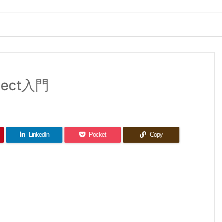
bject入門
LinkedIn
Pocket
Copy