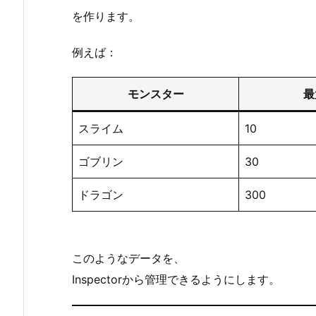
を作ります。
タ
ー
例えば：
設
定
デ
モンスター
最
ー
タ
スライム
10
3.
ゴブリン
30
S
c
ドラゴン
300
r
i
p
このようなデータを、
t
a
Inspectorから管理できるようにします。
b
l