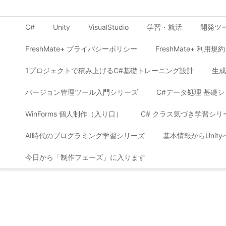
C#
Unity
VisualStudio
学習・就活
開発ツ
FreshMate+ プライバシーポリシー
FreshMate+ 利用規約
1プロジェクトで積み上げるC#基礎トレーニング設計
生成
バージョン管理ツール入門シリーズ
C#データ処理 基礎
WinForms 個人制作（入り口）
C# クラス気づき学習シリ
AI時代のプログラミング学習シリーズ
基本情報からUnit
今日から「制作フェーズ」に入ります