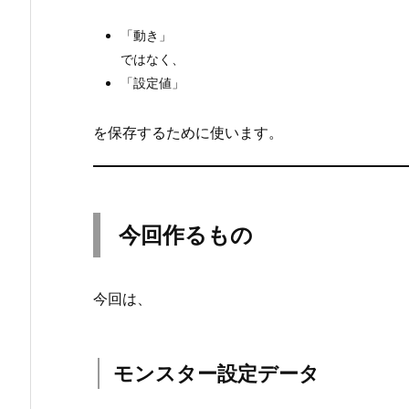
e
「動き」
c
ではなく、
t
「設定値」
と
は？
を保存するために使います。
2.
今
回
作
今回作るもの
る
も
の
今回は、
2.
1.
モ
モンスター設定データ
ン
ス