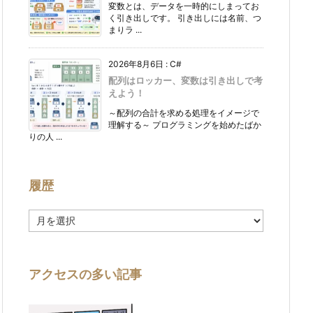
変数とは、データを一時的にしまってお
く引き出しです。 引き出しには名前、つ
まりラ ...
2026年8月6日
:
C#
配列はロッカー、変数は引き出しで考
えよう！
～配列の合計を求める処理をイメージで
理解する～ プログラミングを始めたばか
りの人 ...
履歴
履
歴
アクセスの多い記事