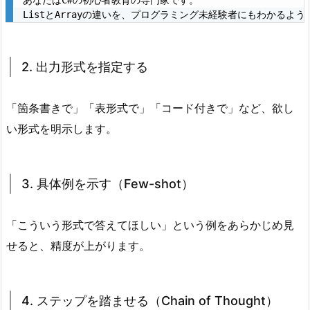
あなたはC#の初心者教育の専門家です。

割
ListとArrayの違いを、プログラミング未経験者にもわかるよ
を
与
え
2. 出力形式を指定する
る
（ロ
「箇条書きで」「表形式で」「コード付きで」など、欲し
ー
い形式を明示します。
ル
プ
ロ
3. 具体例を示す（Few-shot）
ン
プ
ト）
「こういう形式で答えてほしい」という例をあらかじめ見
3.
せると、精度が上がります。
2.
2.
出
4. ステップを踏ませる（Chain of Thought）