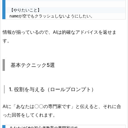
い
と
【やりたいこと】

き
nameが空でもクラッシュしないようにしたい。
3.
情報が揃っているので、AIは的確なアドバイスを返せま
基
本
す。
テ
ク
ニ
基本テクニック5選
ッ
ク
5
1. 役割を与える（ロールプロンプト）
選
3.
AIに「あなたは〇〇の専門家です」と伝えると、それに合
1.
った回答をしてくれます。
1.
役