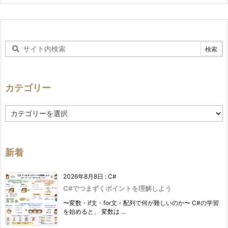
カテゴリー
カ
テ
ゴ
リ
ー
新着
2026年8月8日
:
C#
C#でつまずくポイントを理解しよう
〜変数・if文・for文・配列で何が難しいのか〜 C#の学習
を始めると、 変数は ...