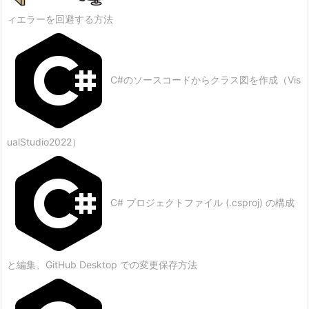
ィエラーを回避する方法
C#のソースコードからクラス図を作成（Vis
ualStudio2022）
C# プロジェクトファイル (.csproj) の構成
と編集、GitHub Desktop での変更保存方法