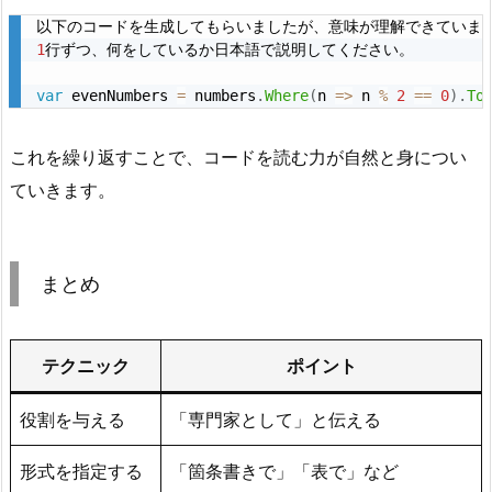
（F
e
1
行ずつ、何をしているか日本語で説明してください。

w
-
var
 evenNumbers 
=
 numbers
.
Where
(
n 
=
>
 n 
%
2
==
0
)
.
To
s
h
これを繰り返すことで、コードを読む力が自然と身につい
o
ていきます。
t）
3.
4.
まとめ
4.
ス
テ
テクニック
ポイント
ッ
プ
役割を与える
「専門家として」と伝える
を
踏
形式を指定する
「箇条書きで」「表で」など