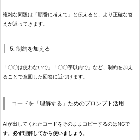
力
形
複雑な問題は「順番に考えて」と伝えると、より正確な答
式
えが返ってきます。
を
指
定
5. 制約を加える
す
る
「〇〇は使わないで」「〇〇字以内で」など、制約を加え
3.
3.
ることで意図した回答に近づけます。
3.
具
体
コードを「理解する」ためのプロンプト活用
例
を
AIが出してくれたコードをそのままコピーするのはNGで
示
す。
必ず理解してから使いましょう
。
す