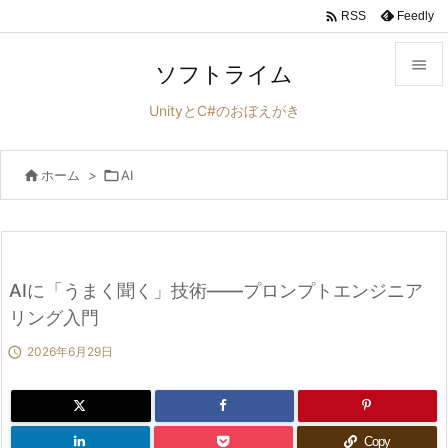

Feedly
RSS

ソフトライム

UnityとC#のおぼえがき
メニュ


ホーム
>

AI
サイド

前へ

次へ
AIに「うまく聞く」技術――プロンプトエンジニア

リング入門
検索

2026年6月29日
Copy