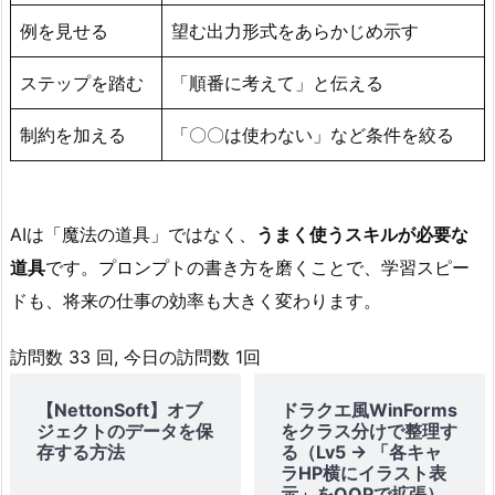
ま
例を見せる
望む出力形式をあらかじめ示す
せ
る
ステップを踏む
「順番に考えて」と伝える
（C
h
制約を加える
「〇〇は使わない」など条件を絞る
a
i
n
o
AIは「魔法の道具」ではなく、
うまく使うスキルが必要な
f
道具
です。プロンプトの書き方を磨くことで、学習スピー
T
ドも、将来の仕事の効率も大きく変わります。
h
o
訪問数 33 回, 今日の訪問数 1回
u
g
【NettonSoft】オブ
ドラクエ風WinForms
ジェクトのデータを保
をクラス分けで整理す
h
存する方法
る（Lv5 → 「各キャ
t）
ラHP横にイラスト表
示」をOOPで拡張）
3.