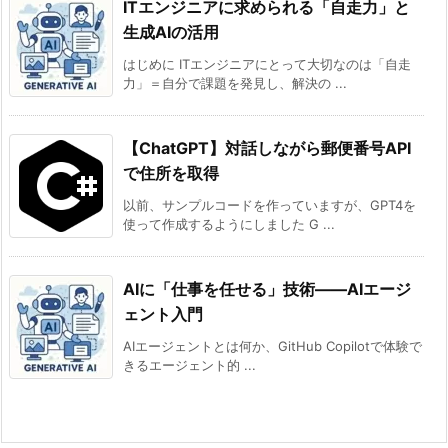
ITエンジニアに求められる「自走力」と
生成AIの活用
はじめに ITエンジニアにとって大切なのは「自走
力」＝自分で課題を発見し、解決の ...
【ChatGPT】対話しながら郵便番号API
で住所を取得
以前、サンプルコードを作っていますが、GPT4を
使って作成するようにしました G ...
AIに「仕事を任せる」技術――AIエージ
ェント入門
AIエージェントとは何か、GitHub Copilotで体験で
きるエージェント的 ...