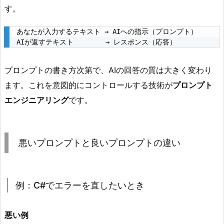
と
す。
は？
あなたが入力するテキスト → AIへの指示（プロンプト）

2.
AIが返すテキスト　　　　 → レスポンス（応答）
悪
い
プロンプトの書き方次第で、AIの回答の質は大きく変わり
プ
ます。これを意図的にコントロールする技術が
プロンプト
ロ
ン
エンジニアリング
です。
プ
ト
と
悪いプロンプトと良いプロンプトの違い
良
い
プ
例：C#でエラーを直したいとき
ロ
ン
悪い例
プ