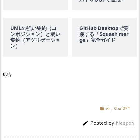
5.
5.
制
UMLの強い集約（コ
GitHub Desktopで実
約
ンポジション）と弱い
践する「Squash mer
集約（アグリゲーショ
ge」完全ガイド
を
ン）
加
え
る
広告
4.
コ
ー
ド
を

AI
,
ChatGPT
「理

Posted by
hidepon
解
す
る」