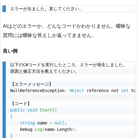
ト
エラーが出ました。直してください。
の
違
AIはどのエラーか、どんなコードかわかりません。曖昧な
い
質問には曖昧な答えしか返ってきません。
2.
1.
良い例
例：
C
以下のC#コードを実行したところ、エラーが発生しました。

#
原因と修正方法を教えてください。

で
エ
【エラーメッセージ】

NullReferenceException
:
Object
 reference not 
set
 to
ラ
ー
を
public
void
Start
(
)
直
{
string
 name 
=
null
;
し
    Debug
.
Log
(
name
.
Length
)
;
た
}