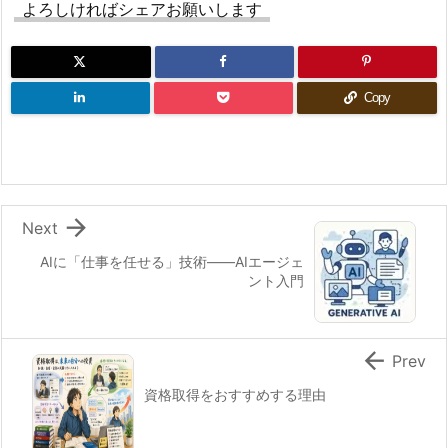
よろしければシェアお願いします
た
め
の
Copy
プ
ロ
ン
プ
ト

Next
活
用
AIに「仕事を任せる」技術――AIエージェ
ント入門
5.
ま
と

Prev
め
資格取得をおすすめする理由