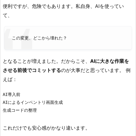
便利ですが、危険でもあります。私自身、AIを使ってい
分
て、
5.
共
有
この変更、どこから壊れた？
前
は
コ
となることが増えました。だからこそ、
AIに大きな作業を
ミ
させる前後でコミットする
のが大事だと思っています。 例
ッ
えば：
ト
を
AI導入前

見
AIによるインベントリ画面生成

直
生成コードの整理
す
6.
これだけでも安心感がかなり違います。
履
歴