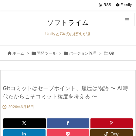

Feedly
RSS

ソフトライム

UnityとC#のおぼえがき
メニュ


ホーム
>

開発ツール
>

バージョン管理
>

Git
サイド

前へ

次へ
Gitコミットはセーブポイント、履歴は物語 〜 AI時

代だからこそコミット粒度を考える 〜
検索

2026年6月16日
Copy