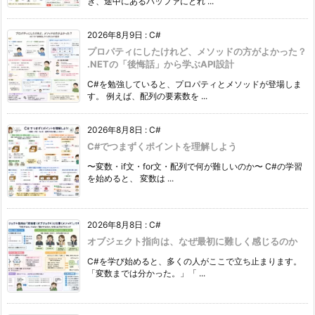
き、途中にあるバッファにどれ ...
2026年8月9日
:
C#
プロパティにしたけれど、メソッドの方がよかった？
.NETの「後悔話」から学ぶAPI設計
C#を勉強していると、プロパティとメソッドが登場しま
す。 例えば、配列の要素数を ...
2026年8月8日
:
C#
C#でつまずくポイントを理解しよう
〜変数・if文・for文・配列で何が難しいのか〜 C#の学習
を始めると、 変数は ...
2026年8月8日
:
C#
オブジェクト指向は、なぜ最初に難しく感じるのか
C#を学び始めると、多くの人がここで立ち止まります。
「変数までは分かった。」「 ...