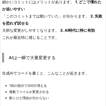
細かいコミットにはメリットがあります。
1. どこで壊れた
で
か追いやすい
大
「このコミットまでは動いていた」が分かります。
2. 失敗
量
を恐れず試せる
変
大胆な変更がしやすくなります。
3. AI時代に特に有効
更
す
これが最近特に感じることです。
る
4.
最
AIは一瞬で大量変更する
初
は
生成AIでコードを書くと、こんなことが起きます。
「f
i
1回の指示で200行増える
x」
複数ファイルが変更される
で
動くけど理由が分からない
も
十