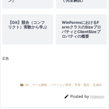
ン）
で完全解説）
【Git】競合（コンフ
WinFormsにおけるF
リクト）実験から学ぶ
ormクラスのSizeプロ
パティとClientSizeプ
ロパティの概要
広告

Git
,
チーム開発
,
バージョン管理
,
学習・就活
,
生成AI

Posted by
hidepon