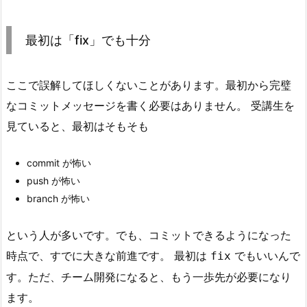
は
未
最初は「fix」でも十分
来
の
ここで誤解してほしくないことがあります。最初から完璧
自
なコミットメッセージを書く必要はありません。 受講生を
分
へ
見ていると、最初はそもそも
の
メ
commit が怖い
ッ
push が怖い
セ
branch が怖い
ー
ジ
という人が多いです。でも、コミットできるようになった
7.
時点で、すでに大きな前進です。 最初は
でもいいんで
fix
m
す。ただ、チーム開発になると、もう一歩先が必要になり
a
ます。
i