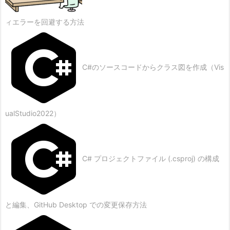
ィエラーを回避する方法
C#のソースコードからクラス図を作成（Vis
ualStudio2022）
C# プロジェクトファイル (.csproj) の構成
と編集、GitHub Desktop での変更保存方法