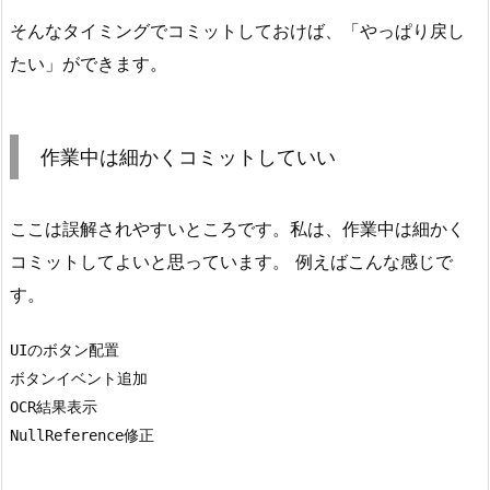
は
そんなタイミングでコミットしておけば、「やっぱり戻し
細
か
たい」ができます。
く
コ
ミ
作業中は細かくコミットしていい
ッ
ト
ここは誤解されやすいところです。私は、作業中は細かく
し
て
コミットしてよいと思っています。 例えばこんな感じで
い
す。
い
3.
UIのボタン配置

A
ボタンイベント追加

I
OCR結果表示

は
NullReference修正
一
瞬