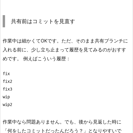
n
ブ
共有前はコミットを見直す
ラ
ン
チ
作業中は細かくてOKです。ただ、そのまま共有ブランチに
は
入れる前に、少し立ち止まって履歴を見てみるのがおすす
綺
めです。 例えばこういう履歴：
麗
に
fix

保
fix2

つ
fix3

8.
wip

A
wip2
I
時
作業中なら問題ありません。でも、後から見返した時に
代
「何をしたコミットだったんだろう？」となりやすいで
で