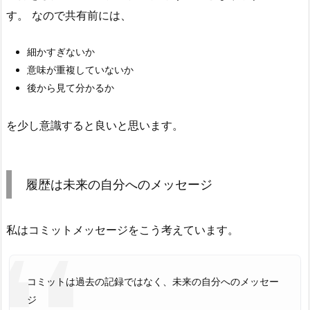
す。 なので共有前には、
も、
い
や
細かすぎないか
A
意味が重複していないか
I
後から見て分かるか
時
代
を少し意識すると良いと思います。
だ
か
ら
履歴は未来の自分へのメッセージ
こ
そ
私はコミットメッセージをこう考えています。
9.
ま
と
コミットは過去の記録ではなく、未来の自分へのメッセー
め
ジ