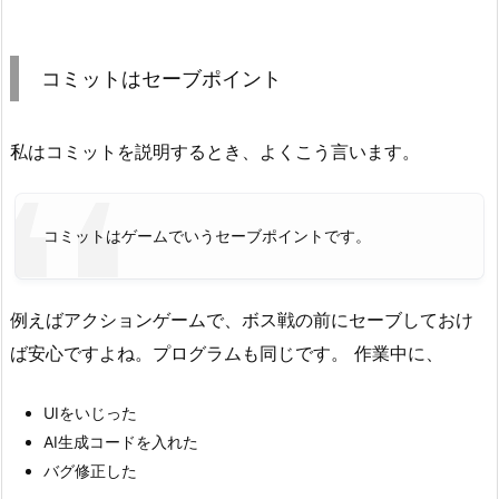
1.
コ
ミ
コミットはセーブポイント
ッ
ト
は
私はコミットを説明するとき、よくこう言います。
セ
ー
コミットはゲームでいうセーブポイントです。
ブ
ポ
イ
例えばアクションゲームで、ボス戦の前にセーブしておけ
ン
ば安心ですよね。プログラムも同じです。 作業中に、
ト
2.
UIをいじった
作
AI生成コードを入れた
業
バグ修正した
中